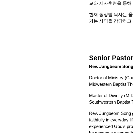
교와 제자훈련을 통해
현재 송정범 목사는
올
가는 사역을 감당하고
Senior Pasto
Rev. Jungbeom So
Doctor of Ministry (C
Midwestern Baptist Th
Master of Divinity (M.D
Southwestern Baptist 
Rev. Jungbeom Song gre
faithfully in everyday 
experienced God’s prof