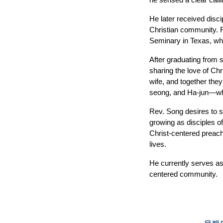
he sensed a clear callin
He later received disci
Christian community. F
Seminary in Texas, whe
After graduating from 
sharing the love of Chr
wife, and together the
seong, and Ha-jun—whil
Rev. Song desires to s
growing as disciples o
Christ-centered preachi
lives.
He currently serves as
centered community.