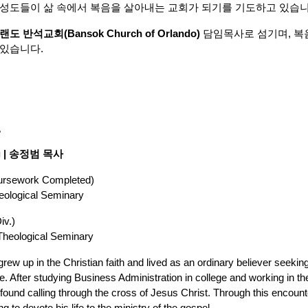
 성도들이 삶 속에서 복음을 살아내는 교회가 되기를 기도하고 있습니
랜도 반석교회(Bansok Church of Orlando)
담임목사로 섬기며, 복
 있습니다.
r
ng | 송정범 목사
oursework Completed)
eological Seminary
iv.)
Theological Seminary
w up in the Christian faith and lived as an ordinary believer seekin
life. After studying Business Administration in college and working in t
ound calling through the cross of Jesus Christ. Through this encount