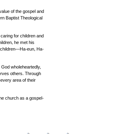
value of the gospel and
rn Baptist Theological
caring for children and
hildren, he met his
ee children—Ha-eun, Ha-
g God wholeheartedly,
erves others. Through
 every area of their
 the church as a gospel-