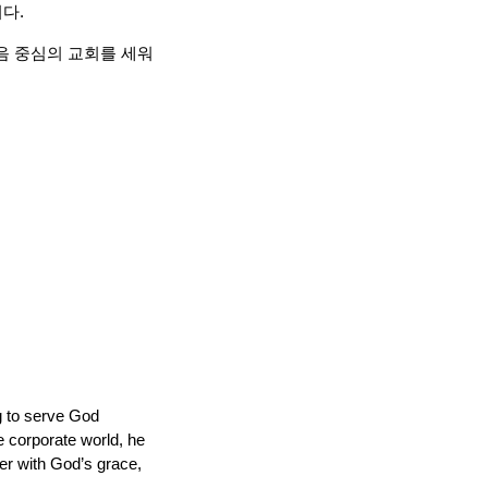
다.
음 중심의 교회를 세워
g to serve God
he corporate world, he
er with God’s grace,