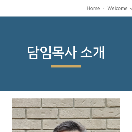
Home
Welcome
ip to main content
Skip to navigat
담임목사 소개