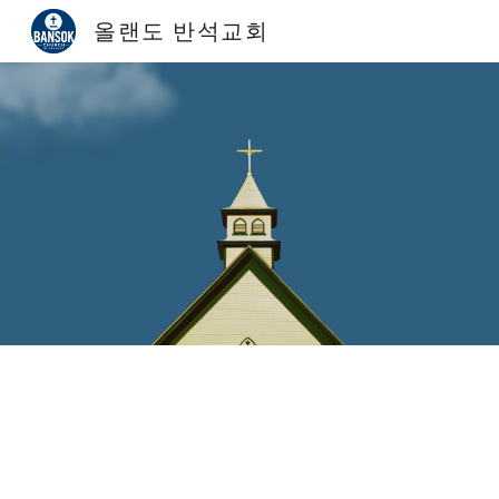
올랜도 반석교회
Sk