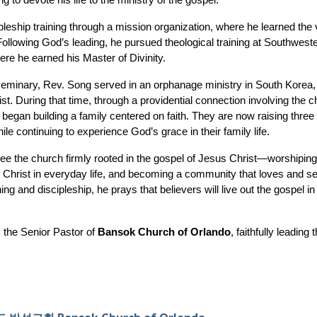
g to devote his life to the ministry of the gospel.
pleship training through a mission organization, where he learned the 
ollowing God’s leading, he pursued theological training at Southweste
re he earned his Master of Divinity.
seminary, Rev. Song served in an orphanage ministry in South Korea, 
ist. During that time, through a providential connection involving the c
y began building a family centered on faith. They are now raising thr
e continuing to experience God’s grace in their family life.
ee the church firmly rooted in the gospel of Jesus Christ—worshipin
f Christ in everyday life, and becoming a community that loves and s
ng and discipleship, he prays that believers will live out the gospel in
 the Senior Pastor of
Bansok Church of Orlando
, faithfully leading