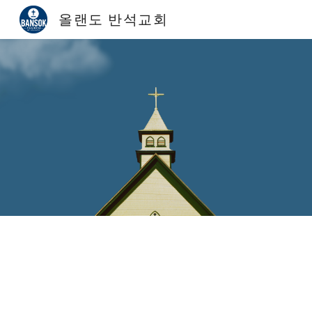
올랜도 반석교회
Sk